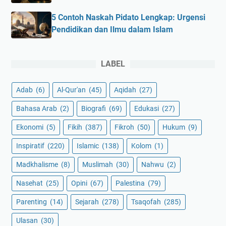
5 Contoh Naskah Pidato Lengkap: Urgensi
Pendidikan dan Ilmu dalam Islam
LABEL
Adab
(6)
Al-Qur'an
(45)
Aqidah
(27)
Bahasa Arab
(2)
Biografi
(69)
Edukasi
(27)
Ekonomi
(5)
Fikih
(387)
Fikroh
(50)
Hukum
(9)
Inspiratif
(220)
Islamic
(138)
Kolom
(1)
Madkhalisme
(8)
Muslimah
(30)
Nahwu
(2)
Nasehat
(25)
Opini
(67)
Palestina
(79)
Parenting
(14)
Sejarah
(278)
Tsaqofah
(285)
Ulasan
(30)