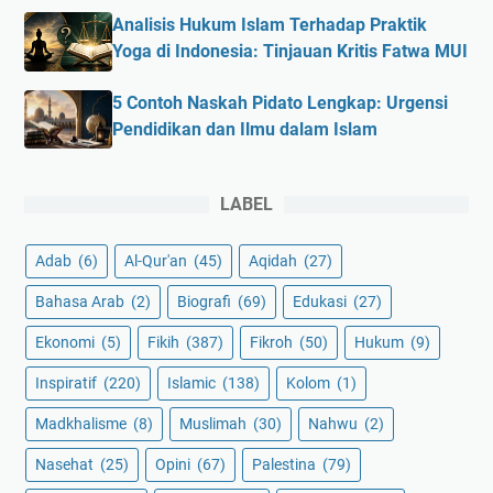
Analisis Hukum Islam Terhadap Praktik
Yoga di Indonesia: Tinjauan Kritis Fatwa MUI
5 Contoh Naskah Pidato Lengkap: Urgensi
Pendidikan dan Ilmu dalam Islam
LABEL
Adab
(6)
Al-Qur'an
(45)
Aqidah
(27)
Bahasa Arab
(2)
Biografi
(69)
Edukasi
(27)
Ekonomi
(5)
Fikih
(387)
Fikroh
(50)
Hukum
(9)
Inspiratif
(220)
Islamic
(138)
Kolom
(1)
Madkhalisme
(8)
Muslimah
(30)
Nahwu
(2)
Nasehat
(25)
Opini
(67)
Palestina
(79)