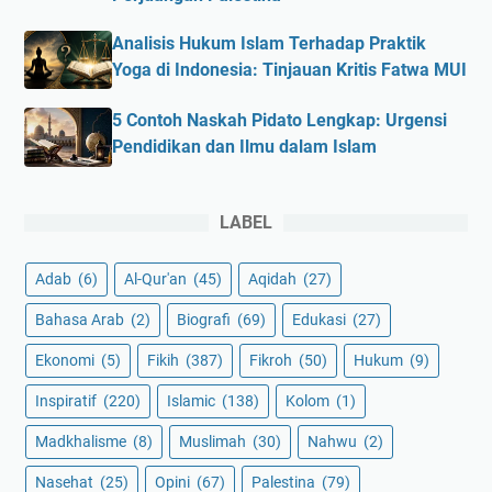
Analisis Hukum Islam Terhadap Praktik
Yoga di Indonesia: Tinjauan Kritis Fatwa MUI
5 Contoh Naskah Pidato Lengkap: Urgensi
Pendidikan dan Ilmu dalam Islam
LABEL
Adab
(6)
Al-Qur'an
(45)
Aqidah
(27)
Bahasa Arab
(2)
Biografi
(69)
Edukasi
(27)
Ekonomi
(5)
Fikih
(387)
Fikroh
(50)
Hukum
(9)
Inspiratif
(220)
Islamic
(138)
Kolom
(1)
Madkhalisme
(8)
Muslimah
(30)
Nahwu
(2)
Nasehat
(25)
Opini
(67)
Palestina
(79)