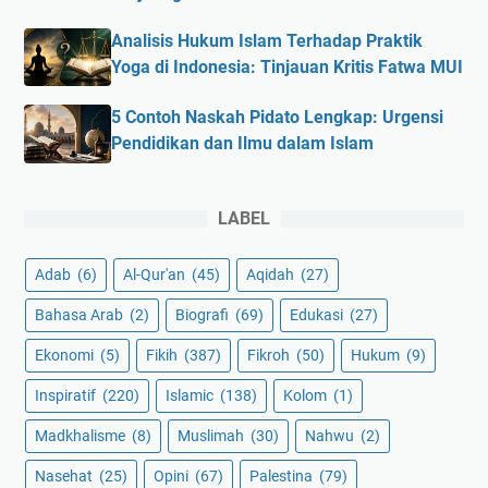
Analisis Hukum Islam Terhadap Praktik
Yoga di Indonesia: Tinjauan Kritis Fatwa MUI
5 Contoh Naskah Pidato Lengkap: Urgensi
Pendidikan dan Ilmu dalam Islam
LABEL
Adab
(6)
Al-Qur'an
(45)
Aqidah
(27)
Bahasa Arab
(2)
Biografi
(69)
Edukasi
(27)
Ekonomi
(5)
Fikih
(387)
Fikroh
(50)
Hukum
(9)
Inspiratif
(220)
Islamic
(138)
Kolom
(1)
Madkhalisme
(8)
Muslimah
(30)
Nahwu
(2)
Nasehat
(25)
Opini
(67)
Palestina
(79)