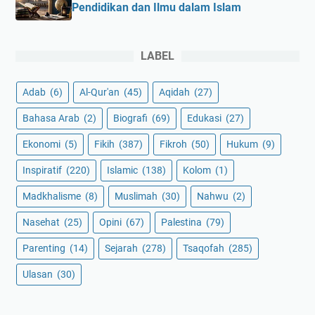
Pendidikan dan Ilmu dalam Islam
LABEL
Adab
(6)
Al-Qur'an
(45)
Aqidah
(27)
Bahasa Arab
(2)
Biografi
(69)
Edukasi
(27)
Ekonomi
(5)
Fikih
(387)
Fikroh
(50)
Hukum
(9)
Inspiratif
(220)
Islamic
(138)
Kolom
(1)
Madkhalisme
(8)
Muslimah
(30)
Nahwu
(2)
Nasehat
(25)
Opini
(67)
Palestina
(79)
Parenting
(14)
Sejarah
(278)
Tsaqofah
(285)
Ulasan
(30)