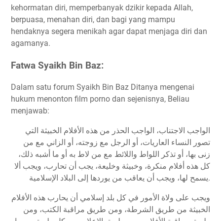
kehormatan diri, memperbanyak dzikir kepada Allah,
berpuasa, menahan diri, dan bagi yang mampu
hendaknya segera menikah agar dapat menjaga diri dan
agamanya.
Fatwa Syaikh Bin Baz:
Dalam satu forum Syaikh Bin Baz Ditanya mengenai
hukum menonton film porno dan sejenisnya, Beliau
menjawab:
الواجب الاجتناب، الواجب الحذر من هذه الأفلام الخبيثة التي
تصور النساء العاريات، أو الرجل مع زوجته، أو الزاني مع من
زنى بها، أو تذكر اللواط واللائط مع من لاط به أو ما أشبه ذلك،
كل هذه أفلام منكرة، وخبيثة وخليعة، يجب أن تحارب، ويجب ألا
يسمح لها، ويجب أن يعاقب من يوردها إلى البلاد الإسلامية.
ويجب على ولاة الأمور في كل بلد إسلامي أن يحارب هذه الأفلام
الخبيثة من طريق الشرطة، ومن طريق مراقبة الكتب، ومن