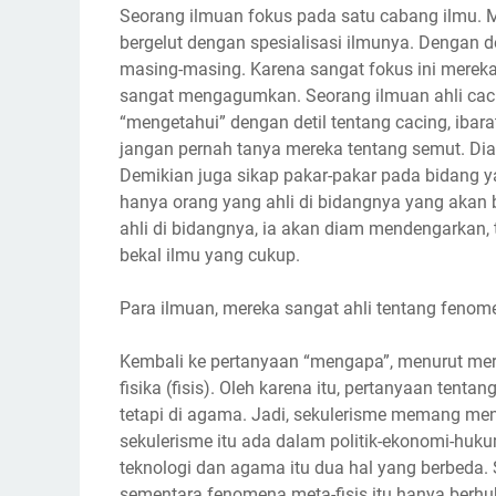
Seorang ilmuan fokus pada satu cabang ilmu. Me
bergelut dengan spesialisasi ilmunya. Dengan d
masing-masing. Karena sangat fokus ini mere
sangat mengagumkan. Seorang ilmuan ahli cacing
“mengetahui” dengan detil tentang cacing, ibar
jangan pernah tanya mereka tentang semut. Dia
Demikian juga sikap pakar-pakar pada bidang ya
hanya orang yang ahli di bidangnya yang akan 
ahli di bidangnya, ia akan diam mendengarkan, 
bekal ilmu yang cukup.
Para ilmuan, mereka sangat ahli tentang feno
Kembali ke pertanyaan “mengapa”, menurut mer
fisika (fisis). Oleh karena itu, pertanyaan ten
tetapi di agama. Jadi, sekulerisme memang men
sekulerisme itu ada dalam politik-ekonomi-huku
teknologi dan agama itu dua hal yang berbeda. 
sementara fenomena meta-fisis itu hanya berh