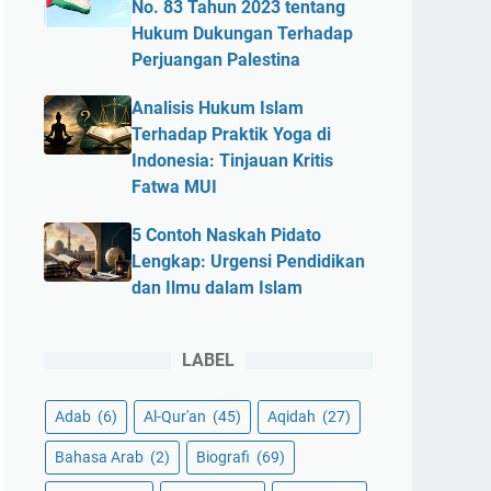
No. 83 Tahun 2023 tentang
Hukum Dukungan Terhadap
Perjuangan Palestina
Analisis Hukum Islam
Terhadap Praktik Yoga di
Indonesia: Tinjauan Kritis
Fatwa MUI
5 Contoh Naskah Pidato
Lengkap: Urgensi Pendidikan
dan Ilmu dalam Islam
LABEL
Adab
(6)
Al-Qur'an
(45)
Aqidah
(27)
Bahasa Arab
(2)
Biografi
(69)