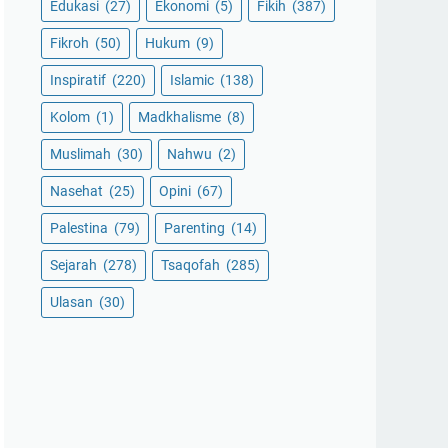
Edukasi
(27)
Ekonomi
(5)
Fikih
(387)
Fikroh
(50)
Hukum
(9)
Inspiratif
(220)
Islamic
(138)
Kolom
(1)
Madkhalisme
(8)
Muslimah
(30)
Nahwu
(2)
Nasehat
(25)
Opini
(67)
Palestina
(79)
Parenting
(14)
Sejarah
(278)
Tsaqofah
(285)
Ulasan
(30)