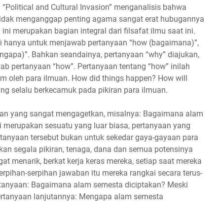
 “Political and Cultural Invasion” menganalisis bahwa
tidak menganggap penting agama sangat erat hubugannya
i merupakan bagian integral dari filsafat ilmu saat ini.
ksi hanya untuk menjawab pertanyaan “how (bagaimana)”,
ngapa)”. Bahkan seandainya, pertanyaan “why” diajukan,
b pertanyaan “how”. Pertanyaan tentang “how” inilah
am oleh para ilmuan. How did things happen? How will
ng selalu berkecamuk pada pikiran para ilmuan.
aan yang sangat mengagetkan, misalnya: Bagaimana alam
ni merupakan sesuatu yang luar biasa, pertanyaan yang
ertanyaan tersebut bukan untuk sekedar gaya-gayaan para
kan segala pikiran, tenaga, dana dan semua potensinya
t menarik, berkat kerja keras mereka, setiap saat mereka
rpihan-serpihan jawaban itu mereka rangkai secara terus-
rtanyaan: Bagaimana alam semesta diciptakan? Meski
ertanyaan lanjutannya: Mengapa alam semesta