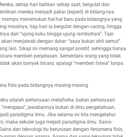
reka, setiap hari bahkan setiap saat, bergulat dan
emikian mereka menjadi pakar (expert) di bidang-nya
ka mampu menemukan hal-hal baru pada bidangnya yang
 misalnya, tiap hari ia bergulat dengan cacing, hingga
atnya dari “ujung kuku hingga ujung rambutnya”. Tapi
 akan menjawab dengan datar: “saya bukan ahli semut”.
ng lain. Sikap ini memang sangat positif, sehingga hanya
bicara memberi penjelasan. Sementara orang yang tidak
tidak akan banyak bicara, apalagi “memberi fatwa” tanpa
mena fisis pada bidangnya masing-masing.
eka adalah pertanyaan metafisika, bukan pertanyaan
tang “mengapa”, jawabannya bukan di ilmu pengetahuan,
jadi paradigma ilmu. Jika selama ini kita mengetahui
m, maka sekuler juga mejadi paradigma ilmu. Sains-
Sains dan teknologi itu berurusan dengan fenomena fisis,
ubungan dengan agama. Agama dan sains-teknologi tidak