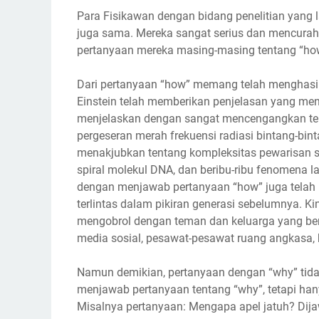
Para Fisikawan dengan bidang penelitian yang la
juga sama. Mereka sangat serius dan mencurah
pertanyaan mereka masing-masing tentang “how”
Dari pertanyaan “how” memang telah menghas
Einstein telah memberikan penjelasan yang me
menjelaskan dengan sangat mencengangkan te
pergeseran merah frekuensi radiasi bintang-bin
menakjubkan tentang kompleksitas pewarisan 
spiral molekul DNA, dan beribu-ribu fenomena l
dengan menjawab pertanyaan “how” juga telah 
terlintas dalam pikiran generasi sebelumnya. Ki
mengobrol dengan teman dan keluarga yang ber
media sosial, pesawat-pesawat ruang angkasa, be
Namun demikian, pertanyaan dengan “why” tid
menjawab pertanyaan tentang “why”, tetapi ha
Misalnya pertanyaan: Mengapa apel jatuh? Dij