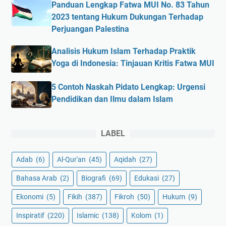
Panduan Lengkap Fatwa MUI No. 83 Tahun
2023 tentang Hukum Dukungan Terhadap
Perjuangan Palestina
Analisis Hukum Islam Terhadap Praktik
Yoga di Indonesia: Tinjauan Kritis Fatwa MUI
5 Contoh Naskah Pidato Lengkap: Urgensi
Pendidikan dan Ilmu dalam Islam
LABEL
Adab
(6)
Al-Qur'an
(45)
Aqidah
(27)
Bahasa Arab
(2)
Biografi
(69)
Edukasi
(27)
Ekonomi
(5)
Fikih
(387)
Fikroh
(50)
Hukum
(9)
Inspiratif
(220)
Islamic
(138)
Kolom
(1)