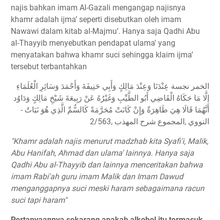
najis bahkan imam Al-Gazali mengangap najisnya
khamr adalah ijma’ seperti disebutkan oleh imam
Nawawi dalam kitab al-Majmu’. Hanya saja Qadhi Abu
al-Thayyib menyebutkan pendapat ulama' yang
menyatakan bahwa khamr suci sehingga klaim ijma’
tersebut terbantahkan
الخمر نجسة عِنْدَنَا وَعِنْدَ مَالِكٍ وَأَبِي حَنِيفَةَ وَأَحْمَدَ وَسَائِرِ الْعُلَمَاءِ
إلَّا مَا حَكَاهُ الْقَاضِي أَبُو الطَّيِّبِ وَغَيْرُهُ عَنْ رَبِيعَةَ شَيْخِ مَالِكٍ وَدَاوُد
أَنَّهُمَا قَالَا هِيَ طَاهِرَةٌ وَإِنْ كَانَتْ مُحَرَّمَةً كَالسُّمِّ الَّذِي هُوَ نَبَاتٌ -
النووي ,المجموع شرح المهذب ,2/563
"Khamr adalah najis menurut madzhab kita Syafi'i, Malik,
Abu Hanifah, Ahmad dan ulama' lainnya. Hanya saja
Qadhi Abu al-Thayyib dan lainnya menceritakan bahwa
imam Rabi'ah guru imam Malik dan Imam Dawud
menganggapnya suci meski haram sebagaimana racun
suci tapi haram"
Pertanyaannya sekarang apakah alkohol itu termasuk