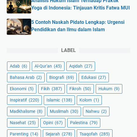
Analisis Hukum Islam Terhadap Praktik
Yoga di Indonesia: Tinjauan Kritis Fatwa MUI
5 Contoh Naskah Pidato Lengkap: Urgensi
Pendidikan dan Ilmu dalam Islam
LABEL
Adab
(6)
Al-Qur'an
(45)
Aqidah
(27)
Bahasa Arab
(2)
Biografi
(69)
Edukasi
(27)
Ekonomi
(5)
Fikih
(387)
Fikroh
(50)
Hukum
(9)
Inspiratif
(220)
Islamic
(138)
Kolom
(1)
Madkhalisme
(8)
Muslimah
(30)
Nahwu
(2)
Nasehat
(25)
Opini
(67)
Palestina
(79)
Parenting
(14)
Sejarah
(278)
Tsaqofah
(285)