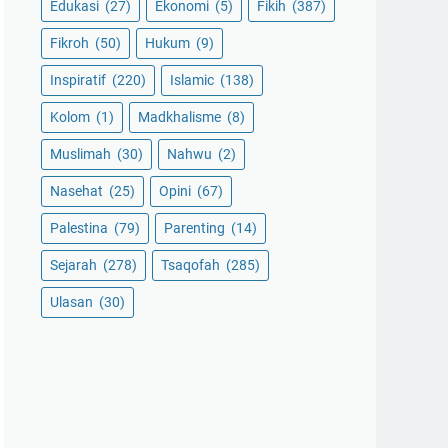
Edukasi
(27)
Ekonomi
(5)
Fikih
(387)
Fikroh
(50)
Hukum
(9)
Inspiratif
(220)
Islamic
(138)
Kolom
(1)
Madkhalisme
(8)
Muslimah
(30)
Nahwu
(2)
Nasehat
(25)
Opini
(67)
Palestina
(79)
Parenting
(14)
Sejarah
(278)
Tsaqofah
(285)
Ulasan
(30)