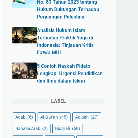
No. 83 Tahun 2023 tentang
Hukum Dukungan Terhadap
Perjuangan Palestina
Analisis Hukum Islam
Terhadap Praktik Yoga di
Indonesia: Tinjauan Kritis
Fatwa MUI
5 Contoh Naskah Pidato
Lengkap: Urgensi Pendidikan
dan Ilmu dalam Islam
LABEL
Adab
(6)
Al-Qur'an
(45)
Aqidah
(27)
Bahasa Arab
(2)
Biografi
(69)