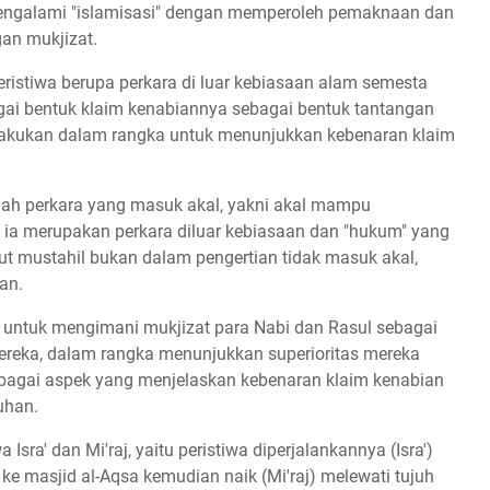
mengalami "islamisasi" dengan memperoleh pemaknaan dan
an mukjizat.
ristiwa berupa perkara di luar kebiasaan alam semesta
gai bentuk klaim kenabiannya sebagai bentuk tantangan
dilakukan dalam rangka untuk menunjukkan kebenaran klaim
lah perkara yang masuk akal, yakni akal mampu
ia merupakan perkara diluar kebiasaan dan "hukum" yang
ut mustahil bukan dalam pengertian tidak masuk akal,
aan.
 untuk mengimani mukjizat para Nabi dan Rasul sebagai
ereka, dalam rangka menunjukkan superioritas mereka
ebagai aspek yang menjelaskan kebenaran klaim kenabian
Tuhan.
Isra' dan Mi'raj, yaitu peristiwa diperjalankannya (Isra')
 masjid al-Aqsa kemudian naik (Mi'raj) melewati tujuh