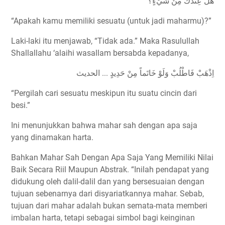
هَلْ عِنْدَكَ مِنْ شَيْءٍ؟
“Apakah kamu memiliki sesuatu (untuk jadi maharmu)?”
Laki-laki itu menjawab, “Tidak ada.” Maka Rasulullah
Shallallahu ‘alaihi wasallam bersabda kepadanya,
اِذْهَبْ فَاطْلُبْ وَلَوْ خَاتَماً مِنْ حَدِيدٍ ... الحديث
“Pergilah cari sesuatu meskipun itu suatu cincin dari
besi.”
Ini menunjukkan bahwa mahar sah dengan apa saja
yang dinamakan harta.
Bahkan Mahar Sah Dengan Apa Saja Yang Memiliki Nilai
Baik Secara Riil Maupun Abstrak. “Inilah pendapat yang
didukung oleh dalil-dalil dan yang bersesuaian dengan
tujuan sebenarnya dari disyariatkannya mahar. Sebab,
tujuan dari mahar adalah bukan semata-mata memberi
imbalan harta, tetapi sebagai simbol bagi keinginan