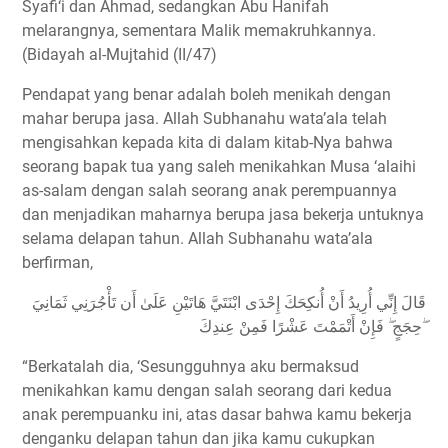
Syafi‘i dan Ahmad, sedangkan Abu Hanifah
melarangnya, sementara Malik memakruhkannya.
(Bidayah al-Mujtahid (II/47)
Pendapat yang benar adalah boleh menikah dengan
mahar berupa jasa. Allah Subhanahu wata’ala telah
mengisahkan kepada kita di dalam kitab-Nya bahwa
seorang bapak tua yang saleh menikahkan Musa ‘alaihi
as-salam dengan salah seorang anak perempuannya
dan menjadikan maharnya berupa jasa bekerja untuknya
selama delapan tahun. Allah Subhanahu wata’ala
berfirman,
قَالَ إِنِّي أُرِيدُ أَنْ أُنكِحَكَ إِحْدَى ابْنَتَيَّ هَاتَيْنِ عَلَىٰ أَن تَأْجُرَنِي ثَمَانِيَ
حِجَجٍ ۖ فَإِنْ أَتْمَمْتَ عَشْرًا فَمِنْ عِندِكَ ۖ
“Berkatalah dia, ‘Sesungguhnya aku bermaksud
menikahkan kamu dengan salah seorang dari kedua
anak perempuanku ini, atas dasar bahwa kamu bekerja
denganku delapan tahun dan jika kamu cukupkan