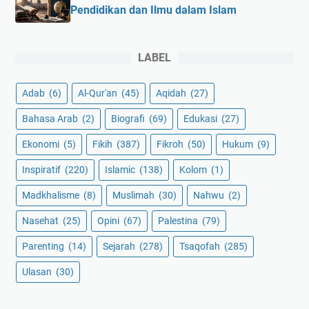
Pendidikan dan Ilmu dalam Islam
LABEL
Adab
(6)
Al-Qur'an
(45)
Aqidah
(27)
Bahasa Arab
(2)
Biografi
(69)
Edukasi
(27)
Ekonomi
(5)
Fikih
(387)
Fikroh
(50)
Hukum
(9)
Inspiratif
(220)
Islamic
(138)
Kolom
(1)
Madkhalisme
(8)
Muslimah
(30)
Nahwu
(2)
Nasehat
(25)
Opini
(67)
Palestina
(79)
Parenting
(14)
Sejarah
(278)
Tsaqofah
(285)
Ulasan
(30)