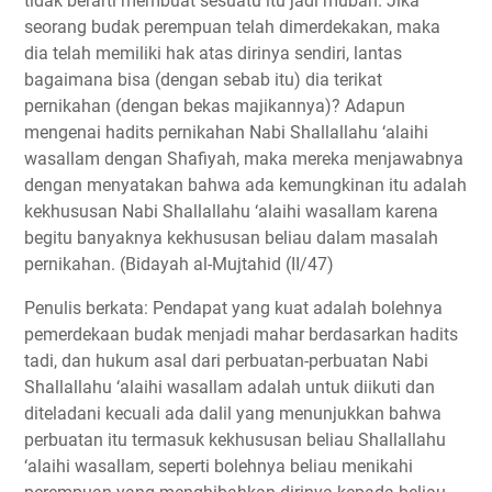
tidak berarti membuat sesuatu itu jadi mubah. Jika
seorang budak perempuan telah dimerdekakan, maka
dia telah memiliki hak atas dirinya sendiri, lantas
bagaimana bisa (dengan sebab itu) dia terikat
pernikahan (dengan bekas majikannya)? Adapun
mengenai hadits pernikahan Nabi Shallallahu ‘alaihi
wasallam dengan Shafiyah, maka mereka menjawabnya
dengan menyatakan bahwa ada kemungkinan itu adalah
kekhususan Nabi Shallallahu ‘alaihi wasallam karena
begitu banyaknya kekhususan beliau dalam masalah
pernikahan. (Bidayah al-Mujtahid (II/47)
Penulis berkata: Pendapat yang kuat adalah bolehnya
pemerdekaan budak menjadi mahar berdasarkan hadits
tadi, dan hukum asal dari perbuatan-perbuatan Nabi
Shallallahu ‘alaihi wasallam adalah untuk diikuti dan
diteladani kecuali ada dalil yang menunjukkan bahwa
perbuatan itu termasuk kekhususan beliau Shallallahu
‘alaihi wasallam, seperti bolehnya beliau menikahi