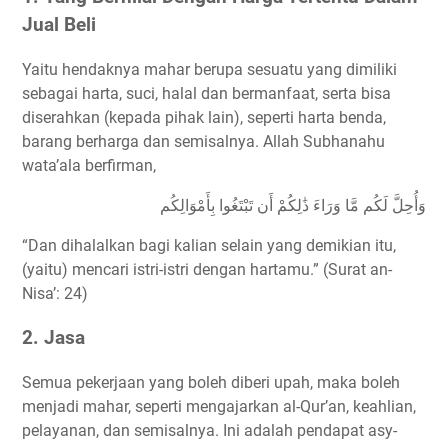
Jual Beli
Yaitu hendaknya mahar berupa sesuatu yang dimiliki
sebagai harta, suci, halal dan bermanfaat, serta bisa
diserahkan (kepada pihak lain), seperti harta benda,
barang berharga dan semisalnya. Allah Subhanahu
wata’ala berfirman,
وَأُحِلَّ لَكُم مَّا وَرَاءَ ذَٰلِكُمْ أَن تَبْتَغُوا بِأَمْوَالِكُم
“Dan dihalalkan bagi kalian selain yang demikian itu,
(yaitu) mencari istri-istri dengan hartamu.” (Surat an-
Nisa’: 24)
2. Jasa
Semua pekerjaan yang boleh diberi upah, maka boleh
menjadi mahar, seperti mengajarkan al-Qur’an, keahlian,
pelayanan, dan semisalnya. Ini adalah pendapat asy-