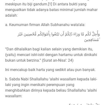
meskipun itu biji gandum.[1] Di antara bukti yang
menguatkan tidak adanya batas minimal jumlah mahar
adalah:
a. Keumuman firman Allah Subhanahu wata’ala:
وَأُحِلَّ لَكُم مَّا وَرَاءَ ذَٰلِكُمْ أَن تَبْتَغُوا بِأَمْوَالِكُم مُّحْصِنِينَ غَيْرَ
مُسَافِحِينَ ۚ
“Dan dihalalkan bagi kalian selain yang demikian itu,
(yaitu) mencari istri-istri dengan hartamu untuk dinikahi
bukan untuk berzina.” (Surat an-Nisa’: 24)
Ini mencakup baik harta yang sedikit atau pun banyak.
b. Sabda Nabi Shallallahu ‘alaihi wasallam kepada laki-
laki yang ingin menikahi perempuan yang
menghibahkan dirinya kepada beliau Shallallahu ‘alaihi
wasallam: