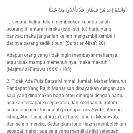
وَآتَيْتُمْ إِحْدَاهُنَّ قِنطَارًا فَلَا تَأْخُذُوا مِنْهُ شَيْئًا ۚ
‘... sedang kalian telah memberikan kepada salah
seorang di antara mereka (istri-istri itu) harta yang
banyak, maka janganlah kalian mengambil kembali
darinya barang sedikit pun.’ (Surat an-Nisa’: 20)
Adapun orang yang tidak ingin membayar maharnya,
atau tidak mampu memenuhinya, maka makruh.”
(Majmu‘ al-Fatawa (XXXII/195)
2. Tidak Ada Pula Batas Minimal Jumlah Mahar Menurut
Pendapat Yang Rajih.Mahar sah dibayarkan dengan apa
saja yang dinamakan harta atau dihargai dengan harta,
asalkan tercapai kesepakatan dan kerelaan di antara
suami dan istri. Ini adalah pendapat asy-Syafi‘i, Ahmad,
Ishaq, Abu Tsaur, al-Auza‘i, al-Laits, Ibnu al-Musayyab,
dan selain mereka. Sedangkan Ibnu Hazm membolehkan
sebagai mahar apa saja yang memiliki nilai setengah