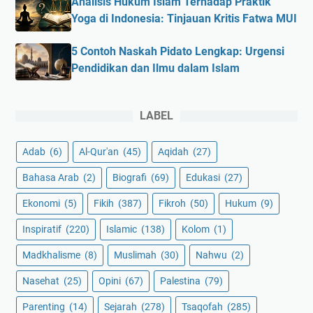
Analisis Hukum Islam Terhadap Praktik
Yoga di Indonesia: Tinjauan Kritis Fatwa MUI
5 Contoh Naskah Pidato Lengkap: Urgensi
Pendidikan dan Ilmu dalam Islam
LABEL
Adab
(6)
Al-Qur'an
(45)
Aqidah
(27)
Bahasa Arab
(2)
Biografi
(69)
Edukasi
(27)
Ekonomi
(5)
Fikih
(387)
Fikroh
(50)
Hukum
(9)
Inspiratif
(220)
Islamic
(138)
Kolom
(1)
Madkhalisme
(8)
Muslimah
(30)
Nahwu
(2)
Nasehat
(25)
Opini
(67)
Palestina
(79)
Parenting
(14)
Sejarah
(278)
Tsaqofah
(285)