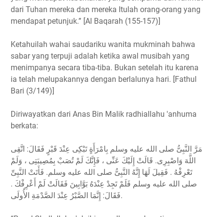
dari Tuhan mereka dan mereka Itulah orang-orang yang
mendapat petunjuk.” [Al Baqarah (155-157)]
Ketahuilah wahai saudariku wanita mukminah bahwa
sabar yang terpuji adalah ketika awal musibah yang
menimpanya secara tiba-tiba. Bukan setelah itu karena
ia telah melupakannya dengan berlalunya hari. [Fathul
Bari (3/149)]
Diriwayatkan dari Anas Bin Malik radhiallahu 'anhuma
berkata:
مَرَّ النَّبِىُّ صلى الله عليه وسلم بِامْرَأَةٍ تَبْكِى عِنْدَ قَبْرٍ فَقَالَ: اتَّقِى
اللَّهَ وَاصْبِرِى. قَالَتْ إِلَيْكَ عَنِّى ، فَإِنَّكَ لَمْ تُصَبْ بِمُصِيبَتِى ، وَلَمْ
تَعْرِفْهُ . فَقِيلَ لَهَا إِنَّهُ النَّبِىُّ صلى الله عليه وسلم. فَأَتَتْ النَّبِىِّ
صلى الله عليه وسلم فَلَمْ تَجِدْ عِنْدَهُ بَوَّابِينَ فَقَالَتْ لَمْ أَعْرِفْكَ .
فَقَالَ: إِنَّمَا الصَّبْرُ عِنْدَ الصَّدْمَةِ الأُولَى.