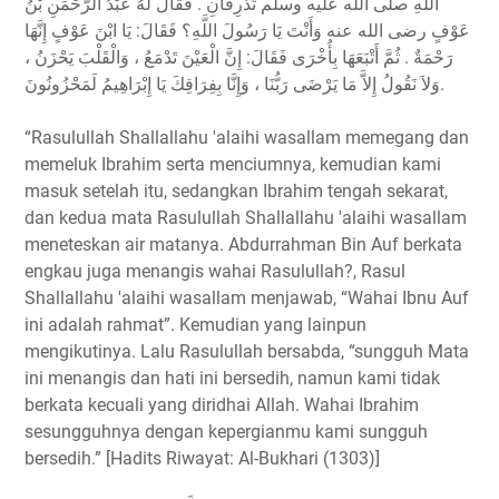
اللَّهِ صلى الله عليه وسلم تَذْرِفَانِ . فَقَالَ لَهُ عَبْدُ الرَّحْمَنِ بْنُ
عَوْفٍ رضى الله عنه وَأَنْتَ يَا رَسُولَ اللَّهِ؟ فَقَالَ: يَا ابْنَ عَوْفٍ إِنَّهَا
رَحْمَةٌ . ثُمَّ أَتْبَعَهَا بِأُخْرَى فَقَالَ: إِنَّ الْعَيْنَ تَدْمَعُ ، وَالْقَلْبَ يَحْزَنُ ،
وَلاَ نَقُولُ إِلاَّ مَا يَرْضَى رَبُّنَا ، وَإِنَّا بِفِرَاقِكَ يَا إِبْرَاهِيمُ لَمَحْزُونُونَ.
“Rasulullah Shallallahu 'alaihi wasallam memegang dan
memeluk Ibrahim serta menciumnya, kemudian kami
masuk setelah itu, sedangkan Ibrahim tengah sekarat,
dan kedua mata Rasulullah Shallallahu 'alaihi wasallam
meneteskan air matanya. Abdurrahman Bin Auf berkata
engkau juga menangis wahai Rasulullah?, Rasul
Shallallahu 'alaihi wasallam menjawab, “Wahai Ibnu Auf
ini adalah rahmat”. Kemudian yang lainpun
mengikutinya. Lalu Rasulullah bersabda, “sungguh Mata
ini menangis dan hati ini bersedih, namun kami tidak
berkata kecuali yang diridhai Allah. Wahai Ibrahim
sesungguhnya dengan kepergianmu kami sungguh
bersedih.” [Hadits Riwayat: Al-Bukhari (1303)]