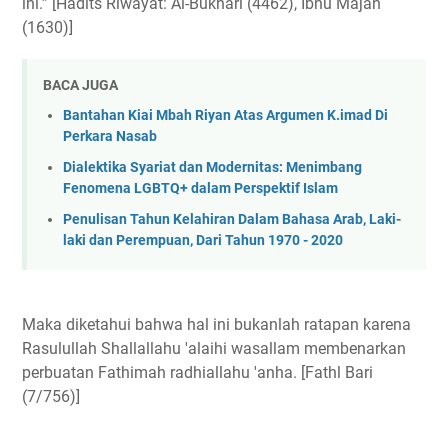
ini.” [Hadits Riwayat: Al-Bukhari (4462), Ibnu Majah
(1630)]
BACA JUGA
Bantahan Kiai Mbah Riyan Atas Argumen K.imad Di
Perkara Nasab
Dialektika Syariat dan Modernitas: Menimbang
Fenomena LGBTQ+ dalam Perspektif Islam
Penulisan Tahun Kelahiran Dalam Bahasa Arab, Laki-
laki dan Perempuan, Dari Tahun 1970 - 2020
Maka diketahui bahwa hal ini bukanlah ratapan karena
Rasulullah Shallallahu 'alaihi wasallam membenarkan
perbuatan Fathimah radhiallahu 'anha. [Fathl Bari
(7/756)]