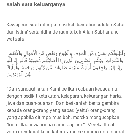
salah satu keluarganya
Kewajiban saat ditimpa musibah kematian adalah Sabar
dan istirja’ serta ridha dengan takdir Allah Subhanahu
wata'ala
وَلَنَبْلُوَنَّكُم بِشَيْءٍ مِّنَ الْخَوْفِ وَالْجُوعِ وَنَقْصٍ مِّنَ الْأَمْوَالِ وَالْأَنفُسِ
وَالثَّمَرَاتِ ۗ وَبَشِّرِ الصَّابِرِينَ الَّذِينَ إِذَا أَصَابَتْهُم مُّصِيبَةٌ قَالُوا إِنَّا لِلَّهِ
وَإِنَّا إِلَيْهِ رَاجِعُونَ أُولَٰئِكَ عَلَيْهِمْ صَلَوَاتٌ مِّن رَّبِّهِمْ وَرَحْمَةٌ ۖ وَأُولَٰئِكَ
هُمُ الْمُهْتَدُونَ
“Dan sungguh akan Kami berikan cobaan kepadamu,
dengan sedikit ketakutan, kelaparan, kekurangan harta,
jiwa dan buah-buahan. Dan berikanlah berita gembira
kepada orang-orang yang sabar. (yaitu) orang-orang
yang apabila ditimpa musibah, mereka mengucapkan:
"Inna lillaahi wa innaa ilaihi raaji'uun”. Mereka Itulah
yang mendapat keberkahan yang sempurna dan rahmat