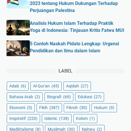
2023 tentang Hukum Dukungan Terhadap
Perjuangan Palestina
Analisis Hukum Islam Terhadap Praktik
Yoga di Indonesia: Tinjauan Kritis Fatwa MUI
5 Contoh Naskah Pidato Lengkap: Urgensi
Pendidikan dan Ilmu dalam Islam
LABEL
Adab
(6)
Al-Qur'an
(45)
Aqidah
(27)
Bahasa Arab
(2)
Biografi
(69)
Edukasi
(27)
Ekonomi
(5)
Fikih
(387)
Fikroh
(50)
Hukum
(9)
Inspiratif
(220)
Islamic
(138)
Kolom
(1)
Madkhalisme
(8)
Muslimah
(30)
Nahwu
(2)