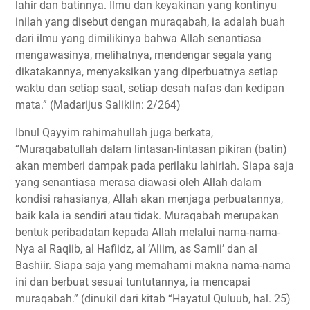
lahir dan batinnya. Ilmu dan keyakinan yang kontinyu
inilah yang disebut dengan muraqabah, ia adalah buah
dari ilmu yang dimilikinya bahwa Allah senantiasa
mengawasinya, melihatnya, mendengar segala yang
dikatakannya, menyaksikan yang diperbuatnya setiap
waktu dan setiap saat, setiap desah nafas dan kedipan
mata.” (Madarijus Salikiin: 2/264)
Ibnul Qayyim rahimahullah juga berkata,
“Muraqabatullah dalam lintasan-lintasan pikiran (batin)
akan memberi dampak pada perilaku lahiriah. Siapa saja
yang senantiasa merasa diawasi oleh Allah dalam
kondisi rahasianya, Allah akan menjaga perbuatannya,
baik kala ia sendiri atau tidak. Muraqabah merupakan
bentuk peribadatan kepada Allah melalui nama-nama-
Nya al Raqiib, al Hafiidz, al ‘Aliim, as Samii’ dan al
Bashiir. Siapa saja yang memahami makna nama-nama
ini dan berbuat sesuai tuntutannya, ia mencapai
muraqabah.” (dinukil dari kitab “Hayatul Quluub, hal. 25)