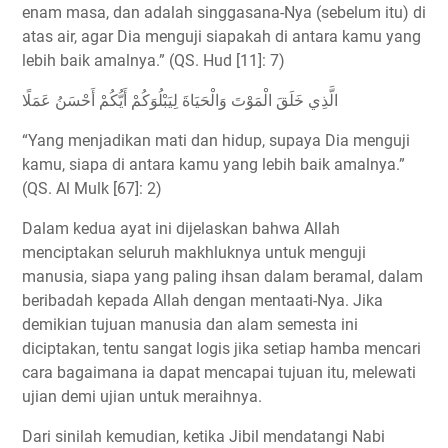
enam masa, dan adalah singgasana-Nya (sebelum itu) di
atas air, agar Dia menguji siapakah di antara kamu yang
lebih baik amalnya.” (QS. Hud [11]: 7)
الَّذِي خَلَقَ الْمَوْتَ وَالْحَيَاةَ لِيَبْلُوَكُمْ أَيُّكُمْ أَحْسَنُ عَمَلًا
“Yang menjadikan mati dan hidup, supaya Dia menguji
kamu, siapa di antara kamu yang lebih baik amalnya.”
(QS. Al Mulk [67]: 2)
Dalam kedua ayat ini dijelaskan bahwa Allah
menciptakan seluruh makhluknya untuk menguji
manusia, siapa yang paling ihsan dalam beramal, dalam
beribadah kepada Allah dengan mentaati-Nya. Jika
demikian tujuan manusia dan alam semesta ini
diciptakan, tentu sangat logis jika setiap hamba mencari
cara bagaimana ia dapat mencapai tujuan itu, melewati
ujian demi ujian untuk meraihnya.
Dari sinilah kemudian, ketika Jibil mendatangi Nabi