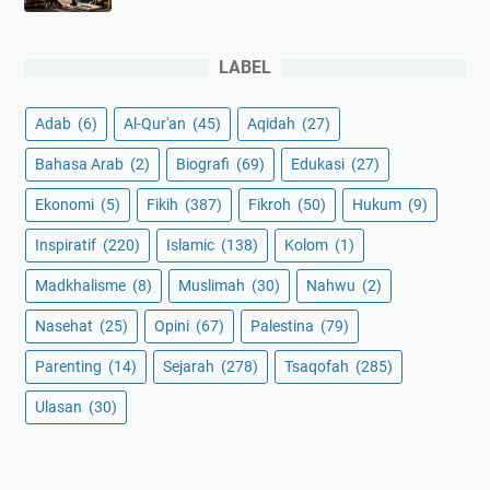
LABEL
Adab
(6)
Al-Qur'an
(45)
Aqidah
(27)
Bahasa Arab
(2)
Biografi
(69)
Edukasi
(27)
Ekonomi
(5)
Fikih
(387)
Fikroh
(50)
Hukum
(9)
Inspiratif
(220)
Islamic
(138)
Kolom
(1)
Madkhalisme
(8)
Muslimah
(30)
Nahwu
(2)
Nasehat
(25)
Opini
(67)
Palestina
(79)
Parenting
(14)
Sejarah
(278)
Tsaqofah
(285)
Ulasan
(30)