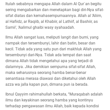
Itulah sebabnya mengapa Allah dalam Al Qur`an begitu
sering mengabarkan dan menetapkan bagi diri-Nya sifat-
sifat diatas dan kemahasempurnaannya. Allah al ‘Aliim,
al Hafiidz, ar Raqiib, al Khabiir, al Lathiif, al Bashiir, as
Samii’, ‘Aalimul ghaibi wasy syahaadah.
Ilmu Allah sangat luas, meliputi langit dan bumi, yang
nampak dan tersembunyi, lahir dan batin, besar dan
kecil. Tidak ada yang satu pun dari makhluk Allah yang
tersembunyi dari-Nya. Tidak ada tempat dan saat
dimana Allah tidak mengetahui apa yang terjadi di
dalamnya. Jika demikian sempurna sifat-sifat Allah,
maka seharusnya seorang hamba benar-benar
senantiasa merasa diawasi dan diketahui oleh Allah
azza wa jalla kapan pun, dimana pun ia berada.
Ibnul Qayyim rahimahullah berkata, “Muraqabah adalah
ilmu dan keyakinan seorang hamba yang kontinyu
terhadap pengawasan ilmu Allah, baik kepada kondisi