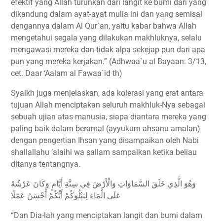
efektif yang Allah turunkan dari langit ke bumi dari yang
dikandung dalam ayat-ayat mulia ini dan yang semisal
dengannya dalam Al Qur`an, yaitu kabar bahwa Allah
mengetahui segala yang dilakukan makhluknya, selalu
mengawasi mereka dan tidak alpa sekejap pun dari apa
pun yang mereka kerjakan.” (Adhwaa`u al Bayaan: 3/13,
cet. Daar ‘Aalam al Fawaa`id th)
Syaikh juga menjelaskan, ada kolerasi yang erat antara
tujuan Allah menciptakan seluruh makhluk-Nya sebagai
sebuah ujian atas manusia, siapa diantara mereka yang
paling baik dalam beramal (ayyukum ahsanu amalan)
dengan pengertian Ihsan yang disampaikan oleh Nabi
shallallahu ‘alaihi wa sallam sampaikan ketika beliau
ditanya tentangnya.
وَهُوَ الَّذِي خَلَقَ السَّمَاوَاتِ وَالْأَرْضَ فِي سِتَّةِ أَيَّامٍ وَكَانَ عَرْشُهُ
عَلَى الْمَاءِ لِيَبْلُوَكُمْ أَيُّكُمْ أَحْسَنُ عَمَلًا
“Dan Dia-lah yang menciptakan langit dan bumi dalam