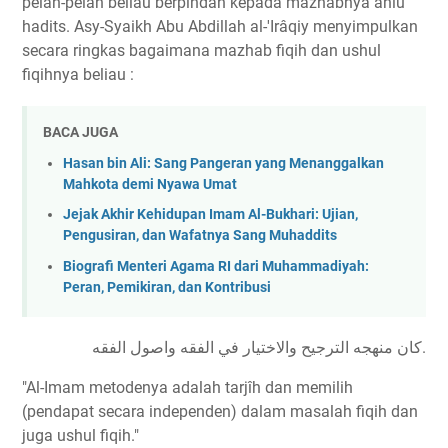
pelan-pelan beliau berpindah kepada mazhabnya ahlu
hadits. Asy-Syaikh Abu Abdillah al-'Irâqiy menyimpulkan
secara ringkas bagaimana mazhab fiqih dan ushul
fiqihnya beliau :
BACA JUGA
Hasan bin Ali: Sang Pangeran yang Menanggalkan
Mahkota demi Nyawa Umat
Jejak Akhir Kehidupan Imam Al-Bukhari: Ujian,
Pengusiran, dan Wafatnya Sang Muhaddits
Biografi Menteri Agama RI dari Muhammadiyah:
Peran, Pemikiran, dan Kontribusi
كان منهجه الترجيح والاختيار في الفقه واصول الفقه.
"Al-Imam metodenya adalah tarjîh dan memilih
(pendapat secara independen) dalam masalah fiqih dan
juga ushul fiqih."