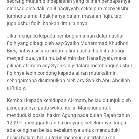
seorang mujtahid independen yang pilihan pendapatnya
didasari oleh dalil-dalil naqliyyah, sekalipun menyelisihi
jumhur ulama, tidak hanya dalam masalah fiqih, tapi
juga ushul fiqih, bahkan ilmu lainnya.
Jika mengacu kepada pembagian aliran dalam ushul
fiqih yang dibagi oleh asy-Syaikh Muhammad Khudhori
Biek, bahwa secara umum aliran ushul fiqih itu dibagi
menjadi dua, yaitu mutakalimin dan Hanafiyyah, maka
pilihan al-Imam asy-Syaukâniy dalam membangun ushul
fiqihnya lebih condong kepada aliran mutakalimin,
sebagaimana disimpulkan oleh asy-Syaikh Abu Abdillah
al-'Irâqiy.
Kembali kepada kehidupan Al-Imam, beliau ditunjuk oleh
penguasanya pada waktu itu, al-Manshûr untuk
menduduki posisi hakim Agung pada bulan Rajab tahun
1209 H, menggantikan hakim yang sebelumnya, tanpa
ada keinginan beliau sebelumnya untuk menduduki
posisi hakim, beliau terus-menerus dipertahankan