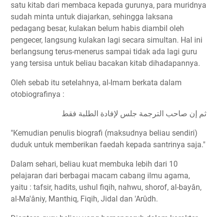
satu kitab dari membaca kepada gurunya, para muridnya
sudah minta untuk diajarkan, sehingga laksana
pedagang besar, kulakan belum habis diambil oleh
pengecer, langsung kulakan lagi secara simultan. Hal ini
berlangsung terus-menerus sampai tidak ada lagi guru
yang tersisa untuk beliau bacakan kitab dihadapannya.
Oleh sebab itu setelahnya, al-Imam berkata dalam
otobiografinya :
ثم إن صاحب الترجمة جلس لإفادة الطلبة فقط
"Kemudian penulis biografi (maksudnya beliau sendiri)
duduk untuk memberikan faedah kepada santrinya saja."
Dalam sehari, beliau kuat membuka lebih dari 10
pelajaran dari berbagai macam cabang ilmu agama,
yaitu : tafsir, hadits, ushul fiqih, nahwu, shorof, al-bayân,
al-Ma'âniy, Manthiq, Fiqih, Jidal dan 'Arûdh.