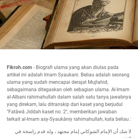
Fikroh.com
- Biografi ulama yang akan diulas pada
artikel ini adalah Imam Syaukani. Beliau adalah seorang
ulama yang sudah mencapai derajat Mujtahid,
sebagaimana ditegaskan oleh sebagian ulama. Al-Imam
al-Albani rahimahullah dalam salah satu tanya jawabnya
yang direkam, lalu ditranskip dari kaset yang berjudul
"Fatâwâ Jiddah kaset no. 2", memberikan jawaban
terkait al-Imam asy-Syaukâniy rahimahullah, kata beliau :
لا شك أن الإمام الشوكاني إمام مجتهد ، وله قدم راسخة في