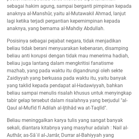
sebagai hakim agung, sampai berganti pimpinan kepada
anaknya al-Manshûr, yaitu al-Mutawakil Ahmad, lanjut
lagi ketika terjadi pergantian kepemimpinan kepada
anaknya, yang bernama al-Mahdiy Abdullah.
Posisinya sebagai pejabat negara, tidak menjadikan
beliau tidak berani menyuarakan kebenaran, disamping
beliau anti korupsi dengan tidak mau menerima hadiah,
beliau juga lantang dalam mengkritisi fanatisme
mazhab, yang pada waktu itu digandrungi oleh sekte
Zaidiyyah yang berkuasa pada waktu itu, yaitu banyak
yang taklid kepada pendapat al-Hadawiyyah, bahkan
beliau sampai menulis risalah khusus untuk menyingkap
tabir gelap tersebut dalam risalahnya yang berjudul "al-
Qaul al-Mufîd fî Adilah al-Ijtihâd wa at-Taqlîd".
Beliau meninggalkan karya tulis yang sangat banyak
sekali, diantara kitabnya yang masyhur adalah : Nail al-
Authâr, as-Sâ`il al-Jarrâr, Durrar al-Bahiyyah yang