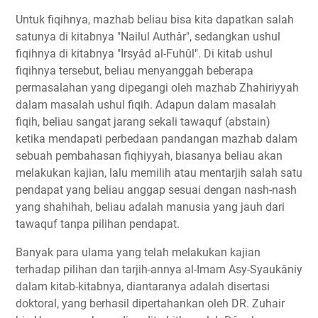
Untuk fiqihnya, mazhab beliau bisa kita dapatkan salah
satunya di kitabnya "Nailul Authâr", sedangkan ushul
fiqihnya di kitabnya "Irsyâd al-Fuhûl". Di kitab ushul
fiqihnya tersebut, beliau menyanggah beberapa
permasalahan yang dipegangi oleh mazhab Zhahiriyyah
dalam masalah ushul fiqih. Adapun dalam masalah
fiqih, beliau sangat jarang sekali tawaquf (abstain)
ketika mendapati perbedaan pandangan mazhab dalam
sebuah pembahasan fiqhiyyah, biasanya beliau akan
melakukan kajian, lalu memilih atau mentarjih salah satu
pendapat yang beliau anggap sesuai dengan nash-nash
yang shahihah, beliau adalah manusia yang jauh dari
tawaquf tanpa pilihan pendapat.
Banyak para ulama yang telah melakukan kajian
terhadap pilihan dan tarjih-annya al-Imam Asy-Syaukâniy
dalam kitab-kitabnya, diantaranya adalah disertasi
doktoral, yang berhasil dipertahankan oleh DR. Zuhair