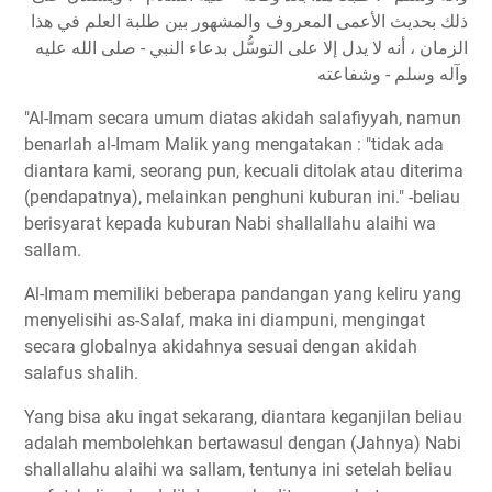
ذلك بحديث الأعمى المعروف والمشهور بين طلبة العلم في هذا
الزمان ، أنه لا يدل إلا على التوسُّل بدعاء النبي - صلى الله عليه
وآله وسلم - وشفاعته
"Al-Imam secara umum diatas akidah salafiyyah, namun
benarlah al-Imam Malik yang mengatakan : "tidak ada
diantara kami, seorang pun, kecuali ditolak atau diterima
(pendapatnya), melainkan penghuni kuburan ini." -beliau
berisyarat kepada kuburan Nabi shallallahu alaihi wa
sallam.
Al-Imam memiliki beberapa pandangan yang keliru yang
menyelisihi as-Salaf, maka ini diampuni, mengingat
secara globalnya akidahnya sesuai dengan akidah
salafus shalih.
Yang bisa aku ingat sekarang, diantara keganjilan beliau
adalah membolehkan bertawasul dengan (Jahnya) Nabi
shallallahu alaihi wa sallam, tentunya ini setelah beliau