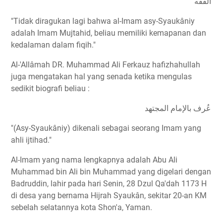
الفقه
"Tidak diragukan lagi bahwa al-Imam asy-Syaukâniy
adalah Imam Mujtahid, beliau memiliki kemapanan dan
kedalaman dalam fiqih."
Al-'Allâmah DR. Muhammad Ali Ferkauz hafizhahullah
juga mengatakan hal yang senada ketika mengulas
sedikit biografi beliau :
عُرف بالإمام المجتهد
"(Asy-Syaukâniy) dikenali sebagai seorang Imam yang
ahli ijtihad."
Al-Imam yang nama lengkapnya adalah Abu Ali
Muhammad bin Ali bin Muhammad yang digelari dengan
Badruddin, lahir pada hari Senin, 28 Dzul Qa'dah 1173 H
di desa yang bernama Hijrah Syaukân, sekitar 20-an KM
sebelah selatannya kota Shon'a, Yaman.