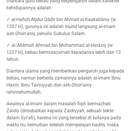
Diantara guru beliau yang berpengaruh dalam karakter
kehidupannya adalah :
✓ al-Hafizh Abdul Qâdir bin Ahmad al-Kaukabâniy (w.
1207 H), gurunya ini adalah murid langsung al-Imam
ash-Shon'aniy, penulis Subulus Salam.
✓ al-'Allâmah Ahmad bin Muhammad al-Harâziy (w.
1227 H), beliau bermulazamah kepadanya lebih dari 13
tahun.
Diantara ulama yang memberikan pengaruh juga kepada
beliau, namun berbeda zamannya adalah al-Imam Ibnu
Hazm, Ibnu Taimiyyah dan ash-Shon'aniy
rahimahumullah.
Awalnya al-Imam dalam masalah fiqih bermazhab
Zaidiy (dinisbatkan kepada Zaidiyyah, sebuah sekte
dalam Syi'ah), karena ini yang tersebar di kotanya pada
waktu itu, kemudian setelah mempelajari hadits, maka