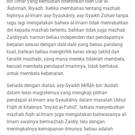
bin Umar yang kemudian diterbitkan oleh Dâr al-
'Âshimah, Riyadh. Ketika membahas tentang mazhab
fiqihnya al-Imam asy-Syaukâniy, asy-Syaikh Zuhair tanpa
ragu lagi mengatakan bahwa al-Imam tidak menisbatkan
diri kepada mazhab tertentu, bahkan tidak juga mazhab
Zaidiyyah, namun beliau independen dan pendapatnya
berjalan sesuai dengan dalil-dalil yang beliau pandang
kuat, bahkan beliau mengkritik keras sikap taklid dan
fanatik mazhabi, yang mana mereka tidaklah membela,
kecuali membela pendapat Imamnya, tidak berfokus
untuk membela kebenaran.
Senada dengan diatas, asy-Syaikh Miflâh bin 'Audah
dalam tesis magisternya yang mengkaji pilihan
pendapat al-Imam asy-Syaukâniy dalam masalah Ushul
Fiqih di kitabnya "Irsyâd al-Fuhûl", tatkala menyebutkan
mazhab fiqih al-Imam juga mengatakan bahwasanya al-
Imam awalnya bermazhab Zaidiy, lalu dengan
meningkatnya kemapanan ilmunya, beliau adalah