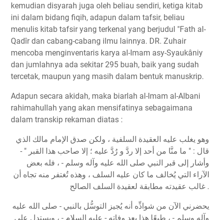
kemudian disyarah juga oleh beliau sendiri, ketiga kitab
ini dalam bidang fiqih, adapun dalam tafsir, beliau
menulis kitab tafsir yang terkenal yang berjudul "Fath al-
Qadîr dan cabang-cabang ilmu lainnya. DR. Zuhair
mencoba menginventaris karya al-Imam asy-Syaukâniy
dan jumlahnya ada sekitar 295 buah, baik yang sudah
tercetak, maupun yang masih dalam bentuk manuskrip.
Adapun secara akidah, maka biarlah al-Imam al-Albani
rahimahullah yang akan mensifatinya sebagaimana
dalam transkip rekaman diatas :
وهو يغلب عليه العقيدة السلفية ، ولكن صدق الإمام مالك الذي
قال : " ما منَّا من أحد إلا ردَّ و رُدَّ عليه ؛ إلا صاحب هذا القبر " -
وأشار إلى قبر النبي صلى الله عليه وآله وسلم - ، فله بعض
الآراء التي يُخالف ما كان عليه السلف ، وهذه تُغتفر منه تجاه أن
غالب عقيدته مطابقة لعقيدة السلف الصالح .
يحضرني الآن من شواذِّه أنه يُجيز التوسُّل بالنبي - صلى الله عليه
وآله وسلم - ، طبعًا هذا بعد وفاته - عليه السلام - ، ويستدل على