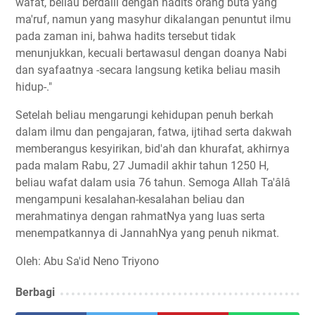
wafat, beliau berdalil dengan hadits orang buta yang
ma'ruf, namun yang masyhur dikalangan penuntut ilmu
pada zaman ini, bahwa hadits tersebut tidak
menunjukkan, kecuali bertawasul dengan doanya Nabi
dan syafaatnya -secara langsung ketika beliau masih
hidup-."
Setelah beliau mengarungi kehidupan penuh berkah
dalam ilmu dan pengajaran, fatwa, ijtihad serta dakwah
memberangus kesyirikan, bid'ah dan khurafat, akhirnya
pada malam Rabu, 27 Jumadil akhir tahun 1250 H,
beliau wafat dalam usia 76 tahun. Semoga Allah Ta'âlâ
mengampuni kesalahan-kesalahan beliau dan
merahmatinya dengan rahmatNya yang luas serta
menempatkannya di JannahNya yang penuh nikmat.
Oleh: Abu Sa'id Neno Triyono
Berbagi