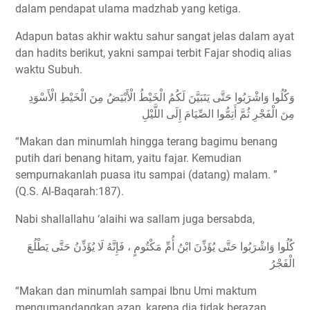
dalam pendapat ulama madzhab yang ketiga.
Adapun batas akhir waktu sahur sangat jelas dalam ayat
dan hadits berikut, yakni sampai terbit Fajar shodiq alias
waktu Subuh.
ﻭَﻛُﻠُﻮﺍ ﻭَﺍﺷْﺮَﺑُﻮﺍ ﺣَﺘَّﻰ ﻳَﺘَﺒَﻴَّﻦَ ﻟَﻜُﻢُ ﺍﻟْﺨَﻴْﻂُ ﺍﻟْﺄَﺑْﻴَﺾُ ﻣِﻦَ ﺍﻟْﺨَﻴْﻂِ ﺍﻟْﺄَﺳْﻮَﺩِ
ﻣِﻦَ ﺍﻟْﻔَﺠْﺮِ ﺛُﻢَّ ﺃَﺗِﻤُّﻮﺍ ﺍﻟﺼِّﻴَﺎﻡَ ﺇِﻟَﻰ ﺍﻟﻠَّﻴْﻞِ
“Makan dan minumlah hingga terang bagimu benang
putih dari benang hitam, yaitu fajar. Kemudian
sempurnakanlah puasa itu sampai (datang) malam. ”
(Q.S. Al-Baqarah:187).
Nabi shallallahu ‘alaihi wa sallam juga bersabda,
ﻛُﻠُﻮﺍ ﻭَﺍﺷْﺮَﺑُﻮﺍ ﺣَﺘَّﻰ ﻳُﺆَﺫِّﻥَ ﺍﺑْﻦُ ﺃُﻡِّ ﻣَﻜْﺘُﻮﻡٍ ، ﻓَﺈِﻧَّﻪُ ﻟَﺎ ﻳُﺆَﺫِّﻥُ ﺣَﺘَّﻰ ﻳَﻄْﻠُﻊَ
ﺍﻟْﻔَﺠْﺮُ
“Makan dan minumlah sampai Ibnu Umi maktum
mengumandangkan azan, karena dia tidak berazan