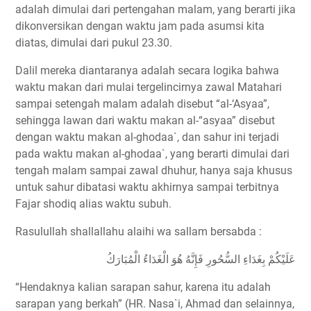
adalah dimulai dari pertengahan malam, yang berarti jika
dikonversikan dengan waktu jam pada asumsi kita
diatas, dimulai dari pukul 23.30.
Dalil mereka diantaranya adalah secara logika bahwa
waktu makan dari mulai tergelincirnya zawal Matahari
sampai setengah malam adalah disebut “al-‘Asyaa”,
sehingga lawan dari waktu makan al-“asyaa” disebut
dengan waktu makan al-ghodaa`, dan sahur ini terjadi
pada waktu makan al-ghodaa`, yang berarti dimulai dari
tengah malam sampai zawal dhuhur, hanya saja khusus
untuk sahur dibatasi waktu akhirnya sampai terbitnya
Fajar shodiq alias waktu subuh.
Rasulullah shallallahu alaihi wa sallam bersabda :
ﻋَﻠَﻴْﻜُﻢْ ﺑِﻐَﺪَﺍﺀِ ﺍﻟﺴُّﺤُﻮﺭِ ﻓَﺈِﻧَّﻪُ ﻫُﻮَ ﺍﻟْﻐَﺪَﺍﺀُ ﺍﻟْﻤُﺒَﺎﺭَﻙُ ‏
“Hendaknya kalian sarapan sahur, karena itu adalah
sarapan yang berkah” (HR. Nasa`i, Ahmad dan selainnya,