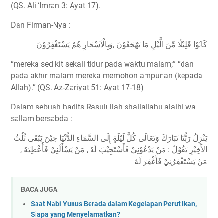
(QS. Ali ‘Imran 3: Ayat 17).
Dan Firman-Nya :
كَانُوْا قَلِيْلًا مِّنَ الَّيْلِ مَا يَهْجَعُوْنَ ,وَبِالْاَسْحَارِ هُمْ يَسْتَغْفِرُوْنَ
“mereka sedikit sekali tidur pada waktu malam;” “dan
pada akhir malam mereka memohon ampunan (kepada
Allah).” (QS. Az-Zariyat 51: Ayat 17-18)
Dalam sebuah hadits Rasulullah shallallahu alaihi wa
sallam bersabda :
ﻳَﻨْﺰِﻝُ ﺭَﺑُّﻨَﺎ ﺗَﺒَﺎﺭَﻙَ ﻭَﺗَﻌَﺎﻟَﻰ ﻛُﻞَّ ﻟَﻴْﻠَﺔٍ ﺇِﻟَﻰ ﺍﻟﺴَّﻤَﺎﺀِ ﺍﻟﺪُّﻧْﻴَﺎ ﺣِﻴْﻦَ ﻳَﺒْﻘَﻰ ﺛُﻠُﺚُ
ﺍﻷَﺧِﻴْﺮِ ﻳَﻘُﻮْﻝُ : ﻣَﻦْ ﻳَﺪْﻋُﻮْﻧِﻲْ ﻓَﺄَﺳْﺘَﺠِﻴْﺐَ ﻟَﻪُ , ﻣَﻦْ ﻳَﺴْﺄَﻟُﻨِﻲْ ﻓَﺄُﻋْﻄِﻴَﻪُ ,
ﻣَﻦْ ﻳَﺴْﺘَﻐْﻔِﺮُﻧِﻲْ ﻓَﺄَﻏْﻔِﺮَ ﻟَﻪُ
BACA JUGA
Saat Nabi Yunus Berada dalam Kegelapan Perut Ikan,
Siapa yang Menyelamatkan?