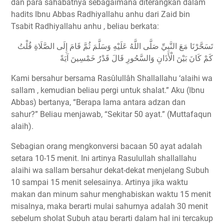
dan para sahabatnya sebagaimana diterangkan dalam
hadits Ibnu Abbas Radhiyallahu anhu dari Zaid bin
Tsabit Radhiyallahu anhu , beliau berkata:
ﺗَﺴَﺤَّﺮْﻧَﺎ ﻣَﻊَ ﺍﻟﻨَّﺒِﻲِّ ﺻَﻠَّﻰ ﺍﻟﻠَّﻪُ ﻋَﻠَﻴْﻪِ ﻭَﺳَﻠَّﻢَ ﺛُﻢَّ ﻗَﺎﻡَ ﺇِﻟَﻰ ﺍﻟﺼَّﻠَﺎﺓِ ﻗُﻠْﺖُ
ﻛَﻢْ ﻛَﺎﻥَ ﺑَﻴْﻦَ ﺍﻟْﺄَﺫَﺍﻥِ ﻭَﺍﻟﺴَّﺤُﻮﺭِ ﻗَﺎﻝَ ﻗَﺪْﺭُ ﺧَﻤْﺴِﻴﻦَ ﺁﻳَﺔً
Kami bersahur bersama Rasûlullâh Shallallahu ‘alaihi wa
sallam , kemudian beliau pergi untuk shalat.” Aku (Ibnu
Abbas) bertanya, “Berapa lama antara adzan dan
sahur?” Beliau menjawab, “Sekitar 50 ayat.” (Muttafaqun
alaih).
Sebagian orang mengkonversi bacaan 50 ayat adalah
setara 10-15 menit. Ini artinya Rasulullah shallallahu
alaihi wa sallam bersahur dekat-dekat menjelang Subuh
10 sampai 15 menit selesainya. Artinya jika waktu
makan dan minum sahur menghabiskan waktu 15 menit
misalnya, maka berarti mulai sahurnya adalah 30 menit
sebelum sholat Subuh atau berarti dalam hal ini tercakup