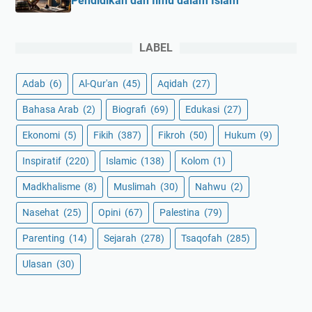
Pendidikan dan Ilmu dalam Islam
LABEL
Adab
(6)
Al-Qur'an
(45)
Aqidah
(27)
Bahasa Arab
(2)
Biografi
(69)
Edukasi
(27)
Ekonomi
(5)
Fikih
(387)
Fikroh
(50)
Hukum
(9)
Inspiratif
(220)
Islamic
(138)
Kolom
(1)
Madkhalisme
(8)
Muslimah
(30)
Nahwu
(2)
Nasehat
(25)
Opini
(67)
Palestina
(79)
Parenting
(14)
Sejarah
(278)
Tsaqofah
(285)
Ulasan
(30)