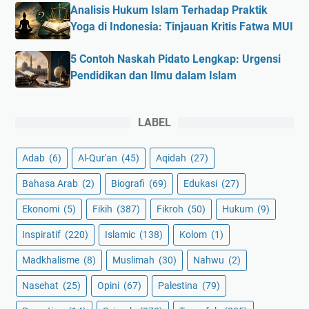
Analisis Hukum Islam Terhadap Praktik
Yoga di Indonesia: Tinjauan Kritis Fatwa MUI
5 Contoh Naskah Pidato Lengkap: Urgensi
Pendidikan dan Ilmu dalam Islam
LABEL
Adab
(6)
Al-Qur'an
(45)
Aqidah
(27)
Bahasa Arab
(2)
Biografi
(69)
Edukasi
(27)
Ekonomi
(5)
Fikih
(387)
Fikroh
(50)
Hukum
(9)
Inspiratif
(220)
Islamic
(138)
Kolom
(1)
Madkhalisme
(8)
Muslimah
(30)
Nahwu
(2)
Nasehat
(25)
Opini
(67)
Palestina
(79)