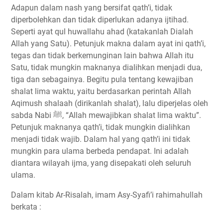
Adapun dalam nash yang bersifat qath’i, tidak
diperbolehkan dan tidak diperlukan adanya ijtihad.
Seperti ayat qul huwallahu ahad (katakanlah Dialah
Allah yang Satu). Petunjuk makna dalam ayat ini qath’i,
tegas dan tidak berkemunginan lain bahwa Allah itu
Satu, tidak mungkin maknanya dialihkan menjadi dua,
tiga dan sebagainya. Begitu pula tentang kewajiban
shalat lima waktu, yaitu berdasarkan perintah Allah
Aqimush shalaah (dirikanlah shalat), lalu diperjelas oleh
sabda Nabi ﷺ, “Allah mewajibkan shalat lima waktu”.
Petunjuk maknanya qath’i, tidak mungkin dialihkan
menjadi tidak wajib. Dalam hal yang qath’i ini tidak
mungkin para ulama berbeda pendapat. Ini adalah
diantara wilayah ijma, yang disepakati oleh seluruh
ulama.
Dalam kitab Ar-Risalah, imam Asy-Syafi’i rahimahullah
berkata :