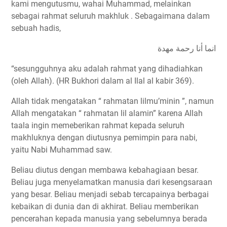
kami mengutusmu, wahai Muhammad, melainkan
sebagai rahmat seluruh makhluk . Sebagaimana dalam
sebuah hadis,
ﺍﻧﻤﺎ ﺃﻧﺎ ﺭﺣﻤﺔ ﻣﻬﺪﺓ
“sesungguhnya aku adalah rahmat yang dihadiahkan
(oleh Allah). (HR Bukhori dalam al Ilal al kabir 369).
Allah tidak mengatakan “ rahmatan lilmu’minin ”, namun
Allah mengatakan “ rahmatan lil alamin” karena Allah
taala ingin memeberikan rahmat kepada seluruh
makhluknya dengan diutusnya pemimpin para nabi,
yaitu Nabi Muhammad saw.
Beliau diutus dengan membawa kebahagiaan besar.
Beliau juga menyelamatkan manusia dari kesengsaraan
yang besar. Beliau menjadi sebab tercapainya berbagai
kebaikan di dunia dan di akhirat. Beliau memberikan
pencerahan kepada manusia yang sebelumnya berada