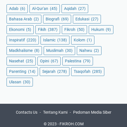
Adab
(6)
Al-Qur'an
(45)
Aqidah
(27)
Bahasa Arab
(2)
Biografi
(69)
Edukasi
(27)
Ekonomi
(5)
Fikih
(387)
Fikroh
(50)
Hukum
(9)
Inspiratif
(220)
Islamic
(138)
Kolom
(1)
Madkhalisme
(8)
Muslimah
(30)
Nahwu
(2)
Nasehat
(25)
Opini
(67)
Palestina
(79)
Parenting
(14)
Sejarah
(278)
Tsaqofah
(285)
Ulasan
(30)
Contacts Us
Tentang Kami
Pedoman Media Siber
© 2023 -
FIKROH.COM