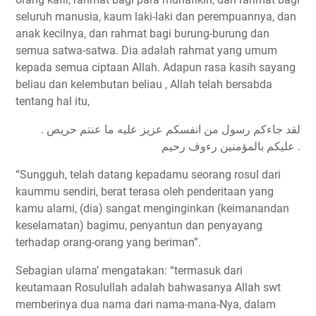
seluruh manusia, kaum laki-laki dan perempuannya, dan
anak kecilnya, dan rahmat bagi burung-burung dan
semua satwa-satwa. Dia adalah rahmat yang umum
kepada semua ciptaan Allah. Adapun rasa kasih sayang
beliau dan kelembutan beliau , Allah telah bersabda
tentang hal itu,
. ﻟﻘﺪ ﺟﺎﺀﻛﻢ ﺭﺳﻮﻝ ﻣﻦ ﺍﻧﻔﺴﻜﻢ ﻋﺰﻳﺰ ﻋﻠﻴﻪ ﻣﺎ ﻋﻨﺘﻢ ﺣﺮﻳﺺ
ﻋﻠﻴﻜﻢ ﺑﺎﻟﻤﺆﻣﻨﻴﻦ ﺭﺀﻭﻑ ﺭﺣﻴﻢ .
“Sungguh, telah datang kepadamu seorang rosul dari
kaummu sendiri, berat terasa oleh penderitaan yang
kamu alami, (dia) sangat menginginkan (keimanandan
keselamatan) bagimu, penyantun dan penyayang
terhadap orang-orang yang beriman”.
Sebagian ulama’ mengatakan: “termasuk dari
keutamaan Rosulullah adalah bahwasanya Allah swt
memberinya dua nama dari nama-mana-Nya, dalam