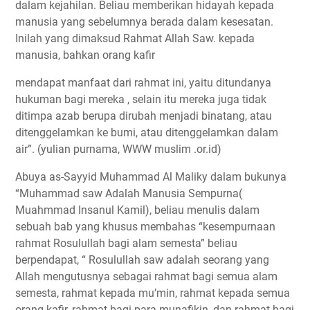
dalam kejahilan. Beliau memberikan hidayah kepada
manusia yang sebelumnya berada dalam kesesatan.
Inilah yang dimaksud Rahmat Allah Saw. kepada
manusia, bahkan orang kafir
mendapat manfaat dari rahmat ini, yaitu ditundanya
hukuman bagi mereka , selain itu mereka juga tidak
ditimpa azab berupa dirubah menjadi binatang, atau
ditenggelamkan ke bumi, atau ditenggelamkan dalam
air”. (yulian purnama, WWW muslim .or.id)
Abuya as-Sayyid Muhammad Al Maliky dalam bukunya
“Muhammad saw Adalah Manusia Sempurna(
Muahmmad Insanul Kamil), beliau menulis dalam
sebuah bab yang khusus membahas “kesempurnaan
rahmat Rosulullah bagi alam semesta” beliau
berpendapat, “ Rosulullah saw adalah seorang yang
Allah mengutusnya sebagai rahmat bagi semua alam
semesta, rahmat kepada mu’min, rahmat kepada semua
orang kafir, rahmat bagi para munafikin, dan rahmat bagi