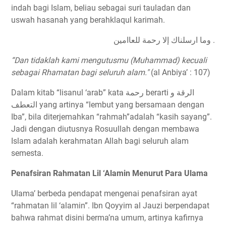
indah bagi Islam, beliau sebagai suri tauladan dan
uswah hasanah yang berahklaqul karimah.
ﻭﻣﺎ ﺍﺭﺳﻠﻨﺎﻙ ﺇﻻ ﺭﺣﻤﺔ ﻟﻠﻌﺎﺍﻣﻴﻦ .
“Dan tidaklah kami mengutusmu (Muhammad) kecuali
sebagai Rhamatan bagi seluruh alam."
(al Anbiya’ : 107)
Dalam kitab “lisanul ‘arab” kata ﺭﺣﻤﺔ berarti ﺍﻟﺮﻗﺔ ﻭ
ﺍﻟﺘﻌﻄﻒ yang artinya “lembut yang bersamaan dengan
Iba”, bila diterjemahkan “rahmah”adalah “kasih sayang”.
Jadi dengan diutusnya Rosuullah dengan membawa
Islam adalah kerahmatan Allah bagi seluruh alam
semesta.
Penafsiran Rahmatan Lil ‘Alamin Menurut Para Ulama
Ulama’ berbeda pendapat mengenai penafsiran ayat
“rahmatan lil ‘alamin”. Ibn Qoyyim al Jauzi berpendapat
bahwa rahmat disini berma’na umum, artinya kafirnya