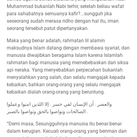
Muhammad bukanlah Nabi terhir, setelah beliau wafat
para sahabatnya semuanya kafir?...sungguh jika
seseorang sudah merasa ridho dengan hal itu, iman
seorang tersebut patut dipertanyakan.
Maka yang benar adalah, rahmatan lil alamin
maksudnya Islam datang dengan membawa syariat, dan
manusia diwajibkan beragama Islam karena Islamlah
rahmatan bagi manusia yang memebebaskan dari siksa
api neraka. Yang menyebabkan perpecahan bukanlah
menyalahkan yang salah, dan selalu mengajak kepada
kebaikan, bahkan orang-orang yang selalu mengajak
kebaikan dialah orang-orang yang beruntung.
ﻭﺍﻟﻌﺼﺮ . ﺃﻥ ﺍﻹﻧﺴﺎﻥ ﻟﻔﻲ ﺧﺴﺮ . ﺇﻻ ﺍﻟﻠﺬﻳﻦ ﺍﻣﻨﻮﺍ ﻭﻋﻤﻠﻮﺍ
ﺍﻟﺼﺎﻟﺤﺎﺕ ﻭﺗﻮﺍﺻﻮﺍ ﺑﺎﻟﺤﻖ ﻭﺗﻮﺍﺻﻮﺍ ﺑﺎﻟﺼﺒﺮ .
“Demi masa, Sesungguhnya manusia itu benar-benar
dalam kerugian. Kecuali orang-orang yang beriman dan