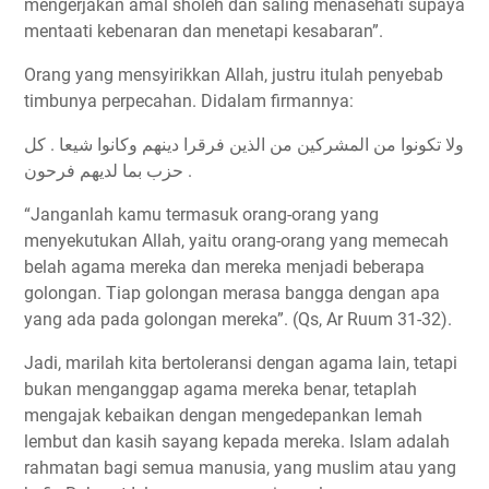
mengerjakan amal sholeh dan saling menasehati supaya
mentaati kebenaran dan menetapi kesabaran”.
Orang yang mensyirikkan Allah, justru itulah penyebab
timbunya perpecahan. Didalam firmannya:
ﻭﻻ ﺗﻜﻮﻧﻮﺍ ﻣﻦ ﺍﻟﻤﺸﺮﻛﻴﻦ ﻣﻦ ﺍﻟﺬﻳﻦ ﻓﺮﻗﺮﺍ ﺩﻳﻨﻬﻢ ﻭﻛﺎﻧﻮﺍ ﺷﻴﻌﺎ . ﻛﻞ
ﺣﺰﺏ ﺑﻤﺎ ﻟﺪﻳﻬﻢ ﻓﺮﺣﻮﻥ .
“Janganlah kamu termasuk orang-orang yang
menyekutukan Allah, yaitu orang-orang yang memecah
belah agama mereka dan mereka menjadi beberapa
golongan. Tiap golongan merasa bangga dengan apa
yang ada pada golongan mereka”. (Qs, Ar Ruum 31-32).
Jadi, marilah kita bertoleransi dengan agama lain, tetapi
bukan menganggap agama mereka benar, tetaplah
mengajak kebaikan dengan mengedepankan lemah
lembut dan kasih sayang kepada mereka. Islam adalah
rahmatan bagi semua manusia, yang muslim atau yang