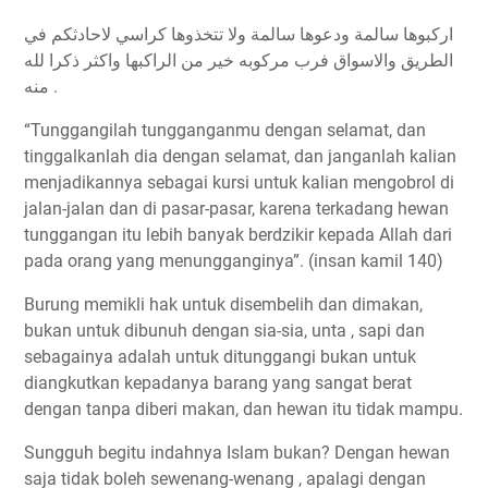
ﺍﺭﻛﺒﻮﻫﺎ ﺳﺎﻟﻤﺔ ﻭﺩﻋﻮﻫﺎ ﺳﺎﻟﻤﺔ ﻭﻻ ﺗﺘﺨﺬﻭﻫﺎ ﻛﺮﺍﺳﻲ ﻻﺣﺎﺩﺛﻜﻢ ﻓﻲ
ﺍﻟﻄﺮﻳﻖ ﻭﺍﻻﺳﻮﺍﻕ ﻓﺮﺏ ﻣﺮﻛﻮﺑﻪ ﺧﻴﺮ ﻣﻦ ﺍﻟﺮﺍﻛﺒﻬﺎ ﻭﺍﻛﺜﺮ ﺫﻛﺮﺍ ﻟﻠﻪ
ﻣﻨﻪ .
“Tunggangilah tungganganmu dengan selamat, dan
tinggalkanlah dia dengan selamat, dan janganlah kalian
menjadikannya sebagai kursi untuk kalian mengobrol di
jalan-jalan dan di pasar-pasar, karena terkadang hewan
tunggangan itu lebih banyak berdzikir kepada Allah dari
pada orang yang menungganginya”. (insan kamil 140)
Burung memikli hak untuk disembelih dan dimakan,
bukan untuk dibunuh dengan sia-sia, unta , sapi dan
sebagainya adalah untuk ditunggangi bukan untuk
diangkutkan kepadanya barang yang sangat berat
dengan tanpa diberi makan, dan hewan itu tidak mampu.
Sungguh begitu indahnya Islam bukan? Dengan hewan
saja tidak boleh sewenang-wenang , apalagi dengan