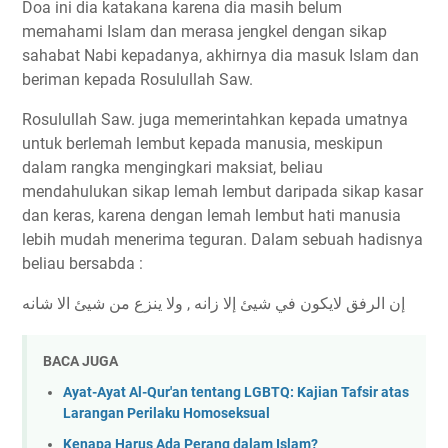
Doa ini dia katakana karena dia masih belum
memahami Islam dan merasa jengkel dengan sikap
sahabat Nabi kepadanya, akhirnya dia masuk Islam dan
beriman kepada Rosulullah Saw.
Rosulullah Saw. juga memerintahkan kepada umatnya
untuk berlemah lembut kepada manusia, meskipun
dalam rangka mengingkari maksiat, beliau
mendahulukan sikap lemah lembut daripada sikap kasar
dan keras, karena dengan lemah lembut hati manusia
lebih mudah menerima teguran. Dalam sebuah hadisnya
beliau bersabda :
ﺇﻥ ﺍﻟﺮﻓﻖ ﻻﻳﻜﻮﻥ ﻓﻲ ﺷﻴﺊ ﺇﻻ ﺯﺍﻧﻪ , ﻭﻻ ﻳﻨﺰﻉ ﻣﻦ ﺷﻴﺊ ﺍﻻ ﺷﺎﻧﻪ
BACA JUGA
Ayat-Ayat Al-Qur'an tentang LGBTQ: Kajian Tafsir atas
Larangan Perilaku Homoseksual
Kenapa Harus Ada Perang dalam Islam?