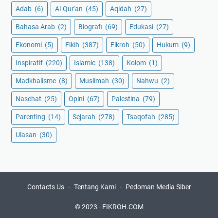
Adab
(6)
Al-Qur'an
(45)
Aqidah
(27)
Bahasa Arab
(2)
Biografi
(69)
Edukasi
(27)
Ekonomi
(5)
Fikih
(387)
Fikroh
(50)
Hukum
(9)
Inspiratif
(220)
Islamic
(138)
Kolom
(1)
Madkhalisme
(8)
Muslimah
(30)
Nahwu
(2)
Nasehat
(25)
Opini
(67)
Palestina
(79)
Parenting
(14)
Sejarah
(278)
Tsaqofah
(285)
Ulasan
(30)
Contacts Us
Tentang Kami
Pedoman Media Siber
© 2023 -
FIKROH.COM