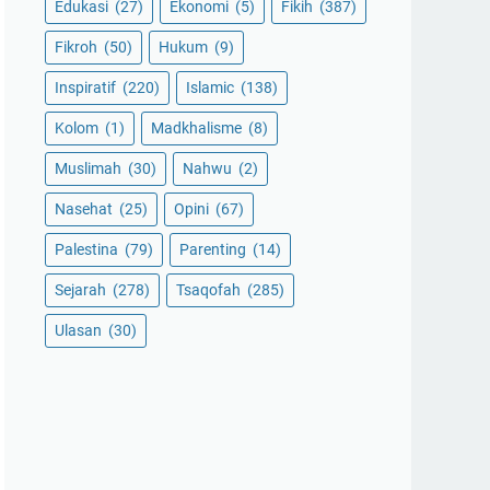
Edukasi
(27)
Ekonomi
(5)
Fikih
(387)
Fikroh
(50)
Hukum
(9)
Inspiratif
(220)
Islamic
(138)
Kolom
(1)
Madkhalisme
(8)
Muslimah
(30)
Nahwu
(2)
Nasehat
(25)
Opini
(67)
Palestina
(79)
Parenting
(14)
Sejarah
(278)
Tsaqofah
(285)
Ulasan
(30)