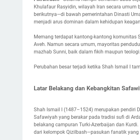
Khulafaur Rasyidin, wilayah Iran secara umum
berikutnya—di bawah pemerintahan Dinasti Um
menjadi arus dominan dalam kehidupan keaga
Memang terdapat kantong-kantong komunitas Sy
Aveh. Namun secara umum, mayoritas penduduk I
mazhab Sunni, baik dalam fikih maupun teologi
Perubahan besar terjadi ketika Shah Ismail I ta
Latar Belakang dan Kebangkitan Safaw
Shah Ismail I (1487–1524) merupakan pendiri Din
Safawiyah yang berakar pada tradisi sufi di Ardab
belakang campuran Turki-Azerbaijan dan Kurdi
dari kelompok Qizilbash—pasukan fanatik yang