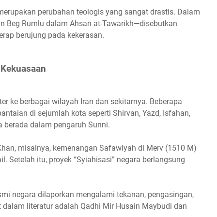
 merupakan perubahan teologis yang sangat drastis. Dalam
an Beg Rumlu dalam Ahsan at-Tawarikh—disebutkan
erap berujung pada kekerasan.
 Kekuasaan
ter ke berbagai wilayah Iran dan sekitarnya. Beberapa
ntaian di sejumlah kota seperti Shirvan, Yazd, Isfahan,
ya berada dalam pengaruh Sunni.
an, misalnya, kemenangan Safawiyah di Merv (1510 M)
. Setelah itu, proyek “Syiahisasi” negara berlangsung
smi negara dilaporkan mengalami tekanan, pengasingan,
 dalam literatur adalah Qadhi Mir Husain Maybudi dan