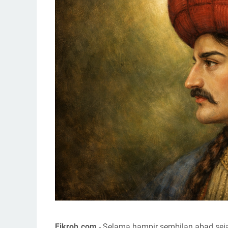
Fikroh.com
- Selama hampir sembilan abad sej