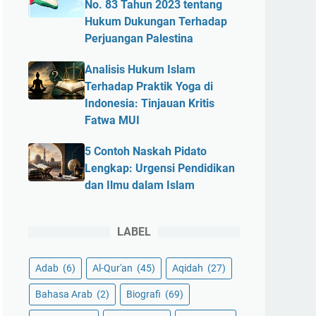
No. 83 Tahun 2023 tentang
Hukum Dukungan Terhadap
Perjuangan Palestina
Analisis Hukum Islam
Terhadap Praktik Yoga di
Indonesia: Tinjauan Kritis
Fatwa MUI
5 Contoh Naskah Pidato
Lengkap: Urgensi Pendidikan
dan Ilmu dalam Islam
LABEL
Adab
(6)
Al-Qur'an
(45)
Aqidah
(27)
Bahasa Arab
(2)
Biografi
(69)