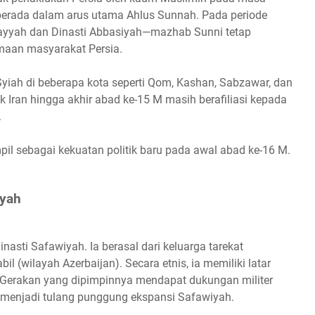
 berada dalam arus utama Ahlus Sunnah. Pada periode
ayyah dan Dinasti Abbasiyah—mazhab Sunni tetap
maan masyarakat Persia.
iah di beberapa kota seperti Qom, Kashan, Sabzawar, dan
ran hingga akhir abad ke-15 M masih berafiliasi kepada
.
mpil sebagai kekuatan politik baru pada awal abad ke-16 M.
iyah
asti Safawiyah. Ia berasal dari keluarga tarekat
il (wilayah Azerbaijan). Secara etnis, ia memiliki latar
. Gerakan yang dipimpinnya mendapat dukungan militer
 menjadi tulang punggung ekspansi Safawiyah.