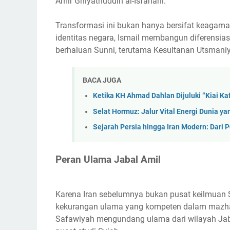
Amir Ghiyathuddin al-Isfahani.
Transformasi ini bukan hanya bersifat keagamaa
identitas negara, Ismail membangun diferensias
berhaluan Sunni, terutama Kesultanan Utsmani
BACA JUGA
Ketika KH Ahmad Dahlan Dijuluki “Kiai Kaf
Selat Hormuz: Jalur Vital Energi Dunia ya
Sejarah Persia hingga Iran Modern: Dari
Peran Ulama Jabal Amil
Karena Iran sebelumnya bukan pusat keilmuan
kekurangan ulama yang kompeten dalam mazhab 
Safawiyah mengundang ulama dari wilayah Jabal