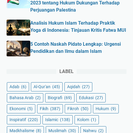
2023 tentang Hukum Dukungan Terhadap
Perjuangan Palestina
Analisis Hukum Islam Terhadap Praktik
Yoga di Indonesia: Tinjauan Kritis Fatwa MUI
5 Contoh Naskah Pidato Lengkap: Urgensi
Pendidikan dan Ilmu dalam Islam
LABEL
Adab
(6)
Al-Qur'an
(45)
Aqidah
(27)
Bahasa Arab
(2)
Biografi
(69)
Edukasi
(27)
Ekonomi
(5)
Fikih
(387)
Fikroh
(50)
Hukum
(9)
Inspiratif
(220)
Islamic
(138)
Kolom
(1)
Madkhalisme
(8)
Muslimah
(30)
Nahwu
(2)