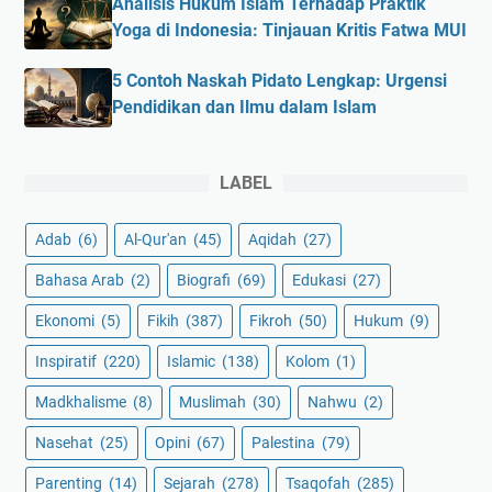
Analisis Hukum Islam Terhadap Praktik
Yoga di Indonesia: Tinjauan Kritis Fatwa MUI
5 Contoh Naskah Pidato Lengkap: Urgensi
Pendidikan dan Ilmu dalam Islam
LABEL
Adab
(6)
Al-Qur'an
(45)
Aqidah
(27)
Bahasa Arab
(2)
Biografi
(69)
Edukasi
(27)
Ekonomi
(5)
Fikih
(387)
Fikroh
(50)
Hukum
(9)
Inspiratif
(220)
Islamic
(138)
Kolom
(1)
Madkhalisme
(8)
Muslimah
(30)
Nahwu
(2)
Nasehat
(25)
Opini
(67)
Palestina
(79)
Parenting
(14)
Sejarah
(278)
Tsaqofah
(285)